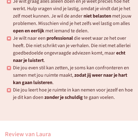
Je wilt graag alles alleen doen en je weet precies hoe het 
werkt. Hulp vragen vind je lastig, omdat je vindt dat je het 
zelf moet kunnen. Je wil de ander 
niet belasten
 met jouw 
problemen. Misschien vind je het zelfs wel lastig om alles 
open en eerlijk
 met iemand te delen.
Je wilt naar een 
professional
 die weet waar ze het over 
heeft. Die niet schrikt van je verhalen. Die niet met allerlei 
goedbedoelde ongevraagde adviezen komt, maar 
echt 
naar je luistert
.
Die jou even stil kan zetten, je soms kan confronteren en 
samen met jou ruimte maakt, 
zodat jij weer naar je hart 
kan gaan luisteren
.
Die jou leert hoe je ruimte in kan nemen voor jezelf en hoe 
je dit kan doen 
zonder je schuldig
 te gaan voelen.
Review van Laura